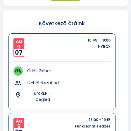
Következő óráink
16:45 - 18:00
Au
g
HYROX
07
Őrlős Gábor
group
12-ből 6 szabad
BroREP -
room
Cegléd
18:00 - 19:15
Au
g
Funkcionális edzés