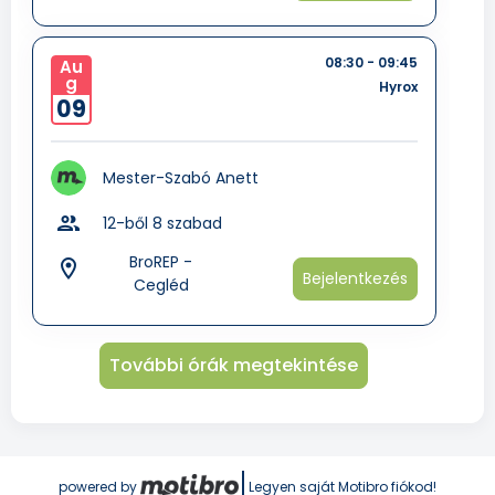
08:30 - 09:45
Au
g
Hyrox
09
Mester-Szabó Anett
group
12-ből 8 szabad
BroREP -
room
Bejelentkezés
Cegléd
További órák megtekintése
powered by
Legyen saját Motibro fiókod!