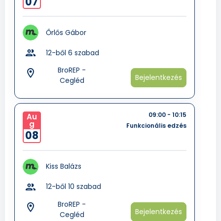
07
Őrlős Gábor
group
12-ből 6 szabad
BroREP -
room
Bejelentkezés
Cegléd
09:00 - 10:15
Au
g
Funkcionális edzés
08
Kiss Balázs
group
12-ből 10 szabad
BroREP -
room
Bejelentkezés
Cegléd